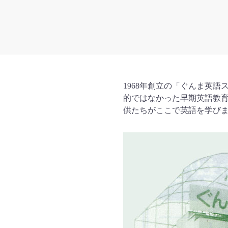
1968
年創立の「ぐんま英語
的ではなかった早期英語教
供たちがここで英語を学び