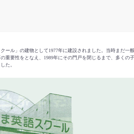
スクール」の建物として
1977
年に建設されました。当時まだ一
育の重要性をとなえ、
1989
年にその門戸を閉じるまで、多くの
ました。