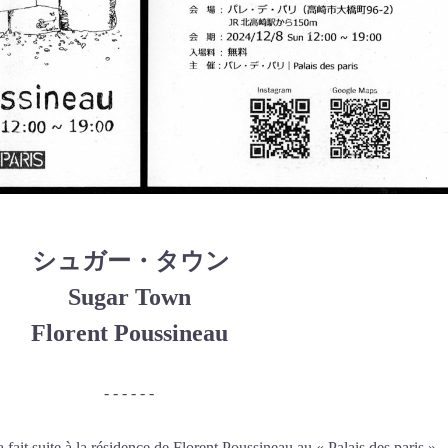
シュガー・タウン
Sugar Town
Florent Poussineau
- - - - - -
ait suite à la résidence de Florent Poussineau au « Palais des paris ».