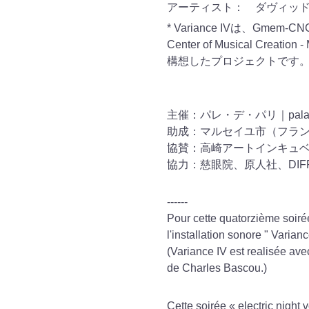
アーティスト：
ダヴィッド・
* Variance IVは、Gmem-CNCM-M
Center of Musical Crea
構想したプロジェクトです
主催：パレ・デ・パリ｜palais d
助成：マルセイユ市（フラン
協賛：高崎アートインキュ
協力：慈眼院、原人社、DIFFUSI
------
Pour cette quatorzième soiré
l'installation sonore "
Varianc
(
Variance IV est realisée av
de Charles Bascou.
)
Cette soirée « electric night 