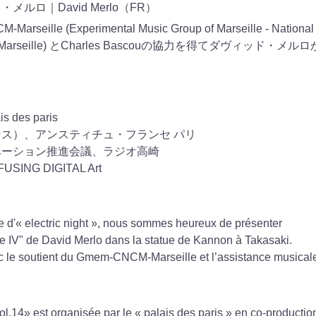
メルロ｜David Merlo（FR）
arseille (Experimental Music Group of Marseille - National
tion - Marseille) とCharles Bascouの協力を得てダヴィッド・メルロ
。
es paris
ス）、アンスティチュ・フランセ パリ
ベーション推進会議、ラジオ高崎
NG DIGITAL Art
e d'« electric night », nous sommes heureux de présenter
e IV
" de David Merlo dans la statue de Kannon à Takasaki.
ec le soutient du Gmem-
CNCM
-Marseille et l’assistance musical
vol.14» est organisée par le « palais des paris » en co-productio