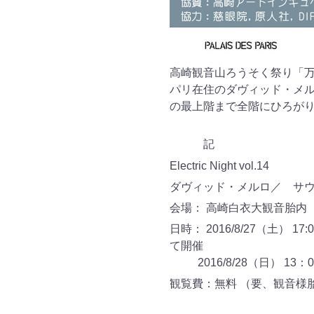
高崎観音山ろうそく祭り「
パリ在住のダヴィッド・メ
の最上階まで全階にひろが
記
Electric Night vol.14
ダヴィッド・メルロ／ サウンド
会場： 高崎白衣大観音胎内
日時： 2016/
8/27（土） 17
て開催
2016/8/28（日） 13：0
観覧費：無料
（要、観音様