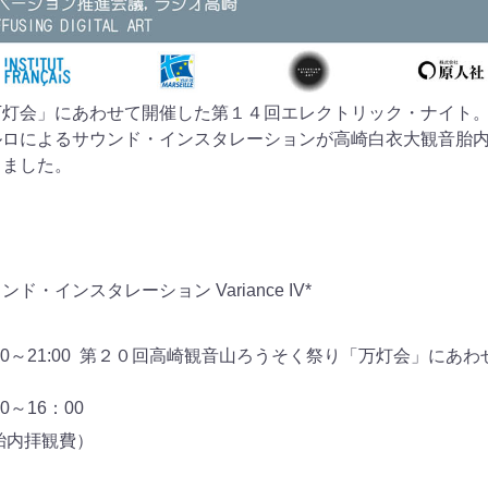
万灯会」にあわせて開催した第１４回エレクトリック・ナイト
ルロによるサウンド・インスタレーションが高
崎白衣大観音胎
りました。
・インスタレーション Variance IV*
:00～21:00 第２０回
高崎観音山ろうそく祭り「万灯会」にあわ
0～16：00
胎内拝観費）