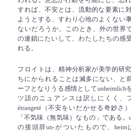
すれば、不安とは、流動的な要素に
ようとする、すわり心地のよくない
ないだろうか。このとき、外の世界
の連鎖にたいして、わたしたちの感
れる。
フロイトは、精神分析家が美学的研
ちにかられることは滅多にない、と
ーフとなりうる感情として
unheimlich
ツ語のニュアンスは訳しにくく、
étrangeté
（不安をいだかせる奇妙さ）
「不気味（無気味）なもの」である。
の接頭辞
un-
がついたもので、
heim