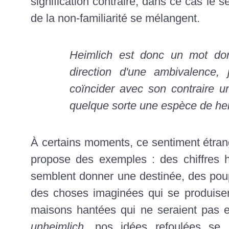
signification contraire, dans ce cas le se
de la non-familiarité se mélangent.
Heimlich est donc un mot dont
direction d'une ambivalence, 
coïncider avec son contraire u
quelque sorte une espèce de hei
À certains moments, ce sentiment étra
propose des exemples : des chiffres h
semblent donner une destinée, des poup
des choses imaginées qui se produisen
maisons hantées qui ne seraient pas e
unheimlich
, nos idées refoulées se 