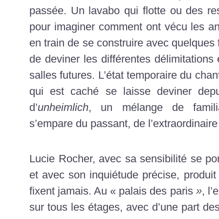
passée. Un lavabo qui flotte ou des res
pour imaginer comment ont vécu les an
en train de se construire avec quelques
de deviner les différentes délimitations 
salles futures. L’état temporaire du cha
qui est caché se laisse deviner depui
d’
u
nheimlich
, un mélange de familiar
s’empare du passant, de l’extraordinaire 
Lucie Rocher, avec sa sensibilité se po
et avec son inquiétude précise, produi
fixent jamais. Au «
palais des paris
»
, l
sur tous les étages, avec d’une part de