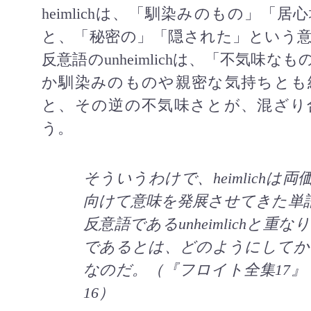
heimlich
は、「馴染みのもの」「居心
と、「秘密の」「隠された」という
反意語の
unheimlich
は、「不気味なも
か馴染みのものや親密な気持ちとも
と、その逆の不気味さとが、混ざり
う。
そういうわけで、
heimlich
は両
向けて意味を発展させてきた単
反意語である
unheimlich
と重なり
であるとは、どのようにしてか
なのだ。（『フロイト全集
17
』
16
）