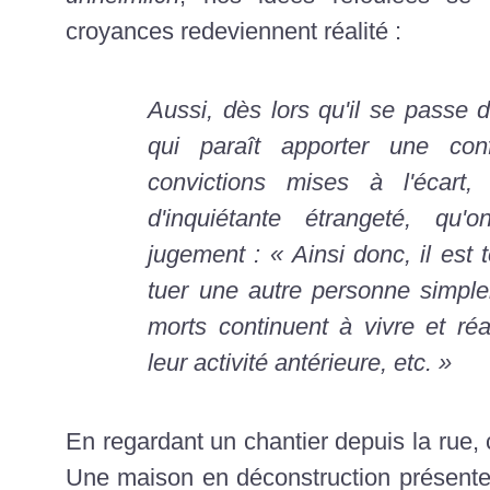
croyances redeviennent réalité :
Aussi, dès lors qu'il se passe 
qui paraît apporter une con
convictions mises à l'écart
d'inquiétante étrangeté, qu
jugement : « Ainsi donc, il est
tuer une autre personne simple
morts continuent à vivre et réa
leur activité antérieure, etc. »
En regardant un chantier depuis la rue,
Une maison en déconstruction présente 