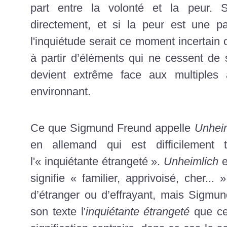
part entre la volonté et la peur. S
directement, et si la peur est une pa
l'inquiétude serait ce moment incertain o
à partir d’éléments qui ne cessent de s
devient extrême face aux multiples 
environnant.
Ce que Sigmund Freund appelle
Unhei
en allemand qui est difficilement t
l'« inquiétante étrangeté ».
Unheimlich
e
signifie « familier, apprivoisé, cher..
d’étranger ou d’effrayant, mais Sigmu
son texte l'
inquiétante étrangeté
que ce