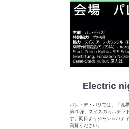
Electric n
パレ・デ・パリでは、『境
第
20
弾、スイスのカルテッ
す。同日よりジャン＝バテ
高覧ください。