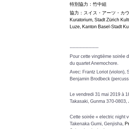
特別協力：竹中組
協力：スイス・アーツ・カ
Kuratorium
,
Stadt Zürich Kult
Luze, Kanton Basel-Stadt Kul
--------------------
Pour cette vingti
ème
soirée d
d
u quartet Anemochore.
Avec:
Frantz Loriot (viol
on
)
,
S
Benjamin Brodbeck (percuss
Le vendredi 31 mai 2019 à 18
Takasaki, Gunma 370-0803,
Cette soirée « electric night v
Takenaka Gumi, Genjisha,
Pr