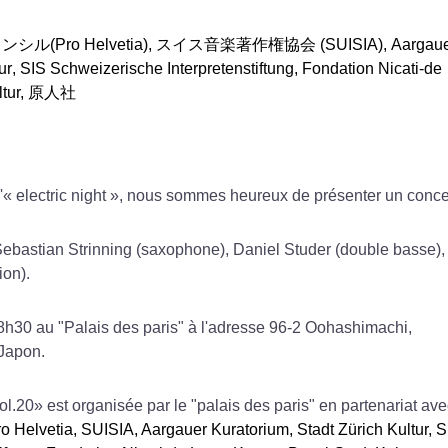
ウンシル
(Pro
Helvetia
),
スイス音楽著作権協会
(
SUISIA
),
Aargau
ur
,
SIS Schweizerische Interpretenstiftung
,
Fondation Nicati-de
tur,
原人社
'« electric night », nous sommes heureux de présenter
un conce
ebastian Strinning (saxophone)
,
Daniel Studer (double
basse),
ion)
.
h30 au "Palais des paris" à l'adresse 96-2 Oohashimachi,
 Japon
.
ol.
20
» est organisée par le
"
palais des paris
"
en partenariat ave
o Helvetia, SUISIA, Aargauer Kuratorium, Stadt Zürich Kultur, S