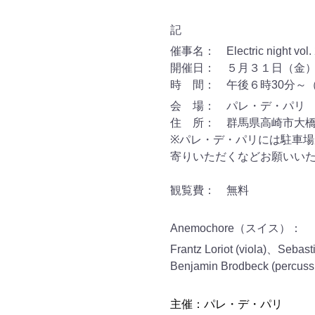
記
催事名：
Electric night vol.
開催日： ５月３１日（金
時 間： 午後６時
30
分～
会 場： パレ・デ・パリ
住 所： 群馬県高崎市大
※
パレ・デ・パリには駐車場
寄りいただくなどお願いい
観覧費： 無料
Anemochore
（スイス）：
Frantz Loriot (viola)
、
Sebasti
Benjamin Brodbeck (percuss
主催：パレ・デ・パリ