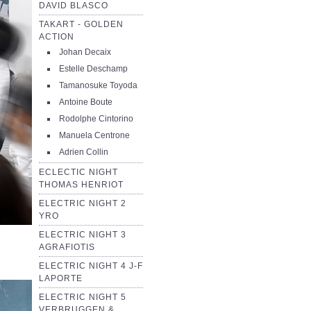
DAVID BLASCO
TAKART - GOLDEN
ACTION
Johan Decaix
Estelle Deschamp
Tamanosuke Toyoda
Antoine Boute
Rodolphe Cintorino
Manuela Centrone
Adrien Collin
ECLECTIC NIGHT
THOMAS HENRIOT
ELECTRIC NIGHT 2
YRO
ELECTRIC NIGHT 3
AGRAFIOTIS
ELECTRIC NIGHT 4 J-F
LAPORTE
ELECTRIC NIGHT 5
VERBRUGGEN &