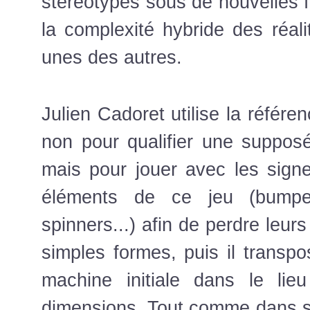
stéréotypes sous de nouvelles f
la complexité hybride des réali
unes des autres.
Julien Cadoret utilise la référen
non pour
qualifier une supposée
mais pour jouer avec le
s signe
éléments de ce jeu (bumper
spinners...) afin de perdre leurs
simples formes, puis il transpo
machine initiale dans le lieu
dimensions. Tout comme dans s