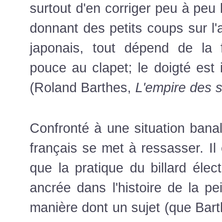
surtout d'en corriger peu à peu 
donnant des petits coups sur l'a
japonais, tout dépend de la 
pouce au clapet; le doigté est 
(Roland Barthes,
L'empire des 
Confronté à une situation banal
français se met à ressasser. Il
que la pratique du billard éle
ancrée dans l'histoire de la pe
manière dont un sujet (que Barth