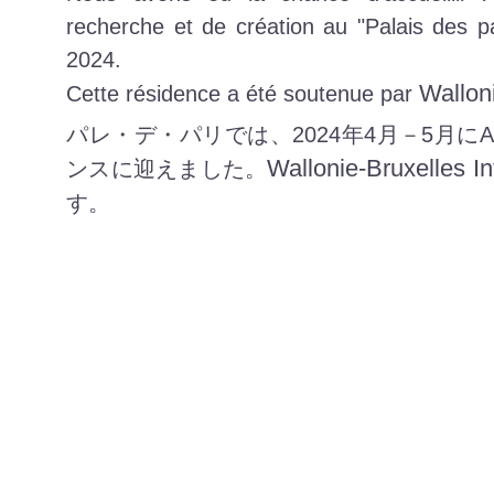
recherche et de création au "Palais des pa
2024.
Walloni
Cette résidence a été soutenue par
パレ・デ・パリでは、
2024
年
4
月－
5
月に
A
Wallonie-Bruxelles In
ンスに迎えました。
す。