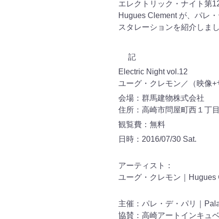
エレクトリック・ナイト
第1
Hugues Clement 
スタレーションを紹介しま
記
Electric Night vol.12
ユーグ・クレモン／（映像+
会場：群馬建物株式会社
住所：高崎市問屋町西１丁目
観覧費：無料
日時：2016/07/30 Sat.
アーティスト：
ユーグ・クレモン｜Hugues C
主催：パレ・デ・パリ｜Palais d
協賛：高崎アートインキュ