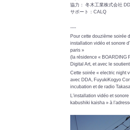
協力： 冬木工業株式会社 DDA（Dif
サポート：CALQ
----
Pour cette douzième soirée d
installation vidéo et sonore
paris »
(la résidence « BOARDING PA
Digital Art, et avec le soutie
Cette soirée « electric night 
avec DDA, FuyukiKogyo Corpo
incubation et de radio Takasa
L'installation vidéo et sonore
kabushiki kaisha » à l'adress