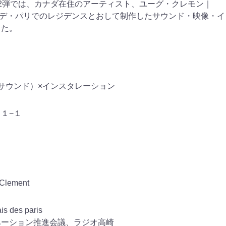
2弾
では、カナダ在住のアーティスト、ユーグ・クレモン｜
が、パレ・デ・パリでのレジデンスとおして制作したサウンド・映像・
した。
サウンド）×インスタレーション
１−１
lement
es paris
ベーション推進会議、ラジオ高崎