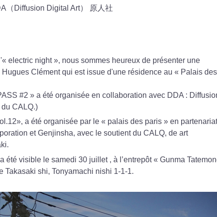
fusion Digital Art） 原人社
'« electric night », nous sommes heureux de présenter une
 d' Hugues Clément qui est issue d'une résidence au « Palais des
SS #2 » a été organisée en collaboration avec DDA : Diffusio
nt du CALQ.)
vol.12», a été organisée par le « palais des paris » en partenaria
ration et Genjinsha, avec le soutient du CALQ, de art
ki.
 a été visible le samedi 30 juillet , à l’entrepôt « Gunma Tatemo
e Takasaki shi, Tonyamachi nishi 1-1-1.